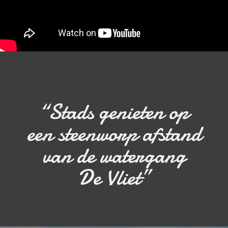
“Stads genieten op
een steenworp afstand
van de watergang
De Vliet”