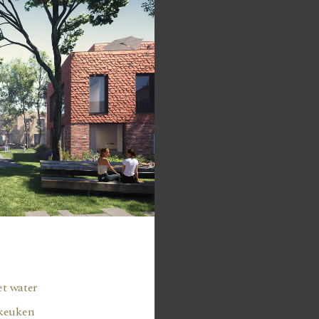
et water
nkeuken