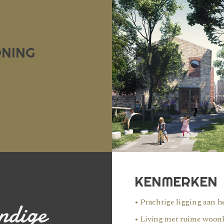
NING
KENMERKEN
• Prachtige ligging aan h
ndige
• Living met ruime woo