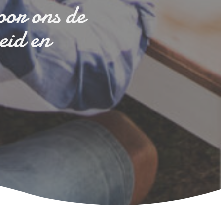
oor ons de
eid en