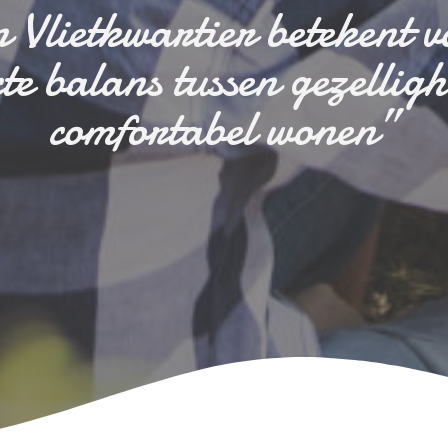
 Vlietkwartier betekent v
cte balans tussen gezelligh
comfortabel wonen”