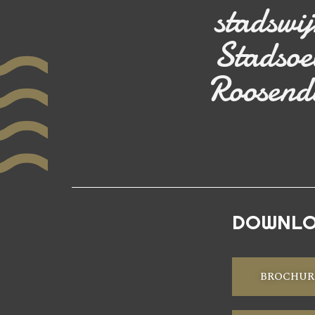
stadswij
Stadsoe
Roosend
DOWNL
BROCHUR