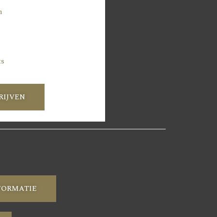
n
ts
RIJVEN
FORMATIE