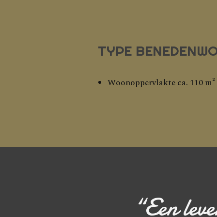
TYPE BENEDENWO
Woonoppervlakte ca. 110 m²
“Een leve