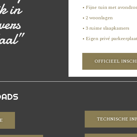
k in
• Fijne tuin met avondzo
vers
• 2 woonlagen
• 3 ruime slaapkamers
aal”
• Eigen privé parkeerplaa
OFFICIEEL INSCH
OADS
TECHNISCHE IN
E