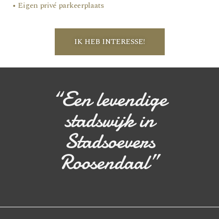
• Eigen privé parkeerplaats
IK HEB INTERESSE!
“Een levendige
stadswijk in
Stadsoevers
Roosendaal”