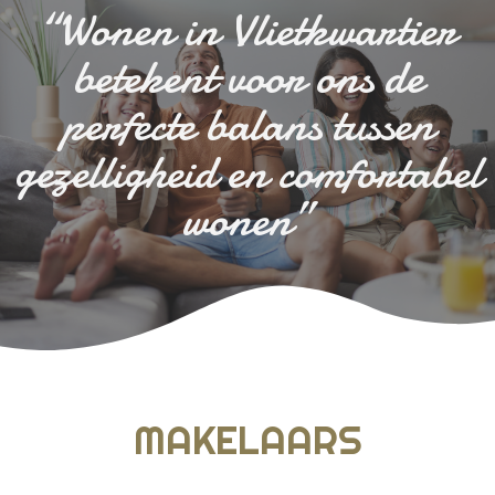
“Wonen in Vlietkwartier
betekent voor ons de
perfecte balans tussen
gezelligheid en comfortabel
wonen”
MAKELAARS