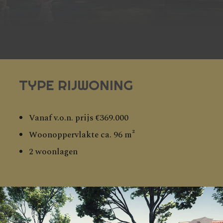
TYPE RIJWONING
Vanaf v.o.n. prijs €369.000
Woonoppervlakte ca. 96 m²
2 woonlagen