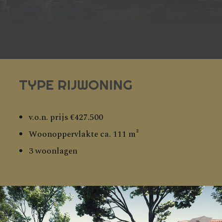
TYPE RIJWONING
v.o.n. prijs €427.500
Woonoppervlakte ca. 111 m²
3 woonlagen